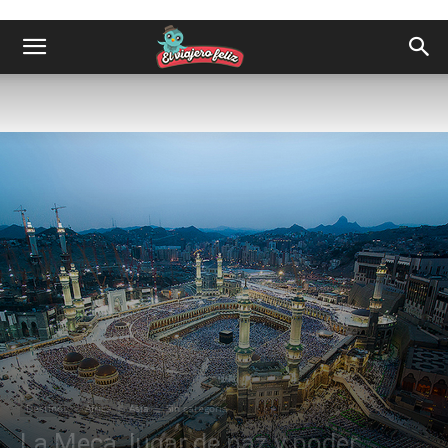
Destinos
África
Asia
Sin categoría
La Meca, lugar de paz y poder