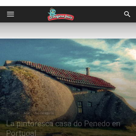
Cultura
Arte
Sin categoría
La pintoresca casa do Penedo en
Portugal