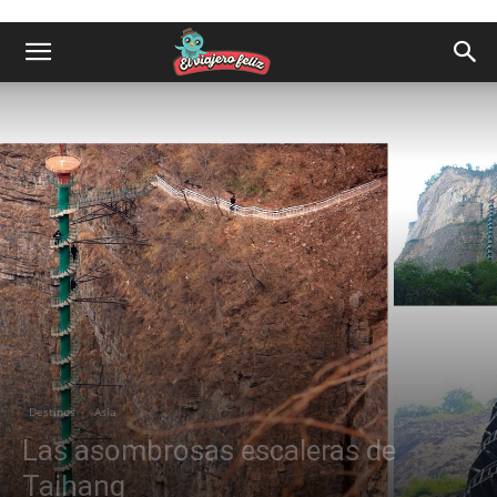
Destinos
Asia
Las asombrosas escaleras de
Taihang