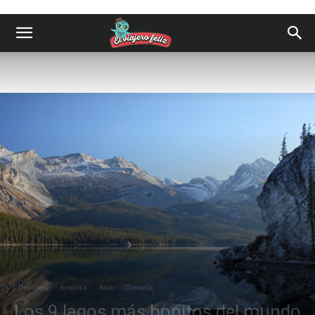
Destinos
América
Asia
Oceanía
Los 9 lagos más bonitos del mundo