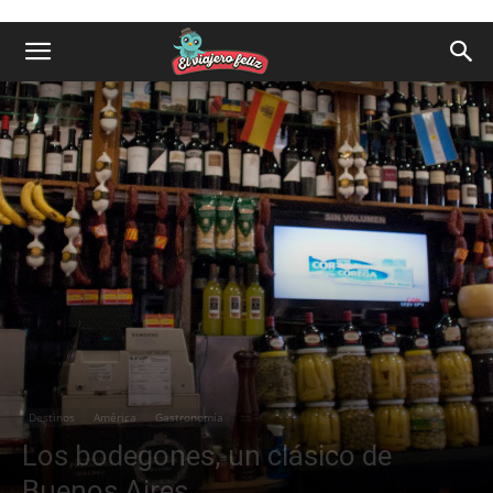
Destinos
América
Gastronomía
Los bodegones, un clásico de
Buenos Aires