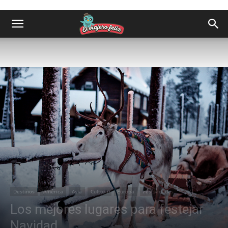
Destinos
América
Asia
Cultura
Europa
Festividades
Los mejores lugares para festejar
Navidad