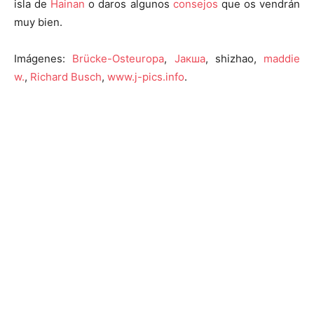
isla de
Hainan
o daros algunos
consejos
que os vendrán
muy bien.
Imágenes:
Brücke-Osteuropa
,
Јакша
, shizhao,
maddie
w.
,
Richard Busch
,
www.j-pics.info
.