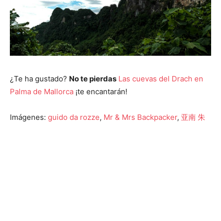
¿Te ha gustado?
No te pierdas
Las cuevas del Drach en
Palma de Mallorca
¡te encantarán!
Imágenes:
guido da rozze
,
Mr & Mrs Backpacker
,
亚南 朱