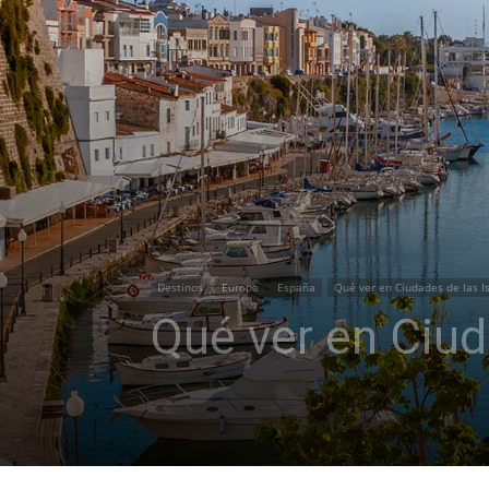
Destinos
Europa
España
Qué ver en Ciudades de las I
Qué ver en Ciud