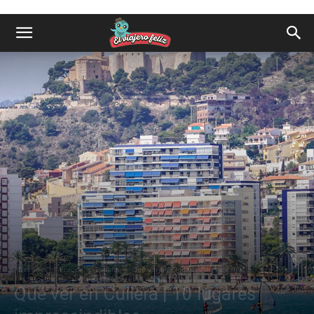
Destinos
Europa
España
Qué ver en Ciudades de Valencia
Qué ver en Cullera | 10 lugares