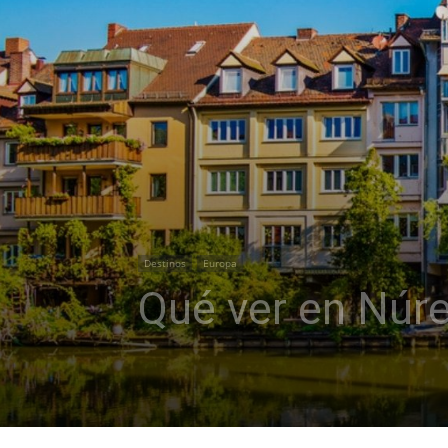
Destinos
Europa
Qué ver en Núre