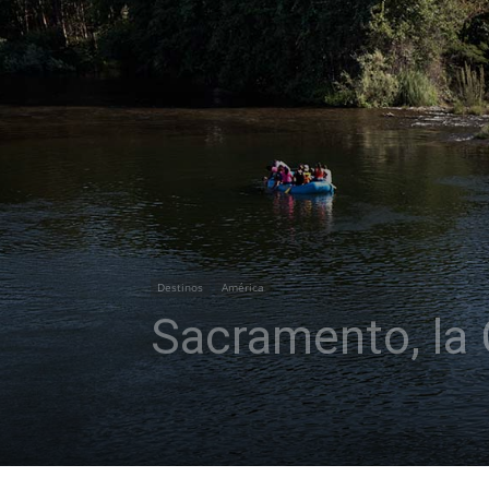
Destinos
América
Sacramento, la 