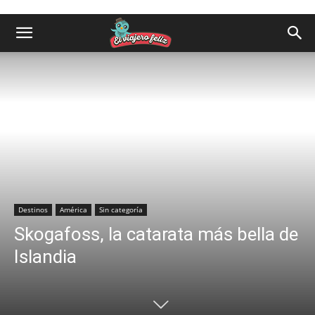
Destinos
América
Sin categoría
Skogafoss, la catarata más bella de
Islandia