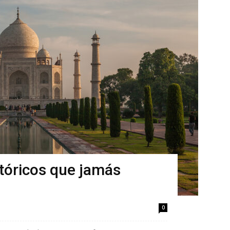
óricos que jamás
0