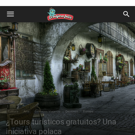
Cultura
Arte
Consejos Viajeros
Destinos
Europa
¿Tours turísticos gratuitos? Una
iniciativa polaca