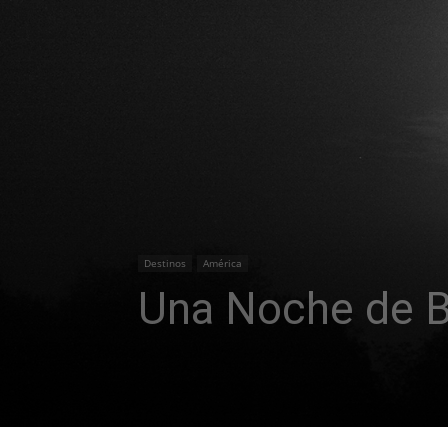
Destinos
América
Una Noche de B