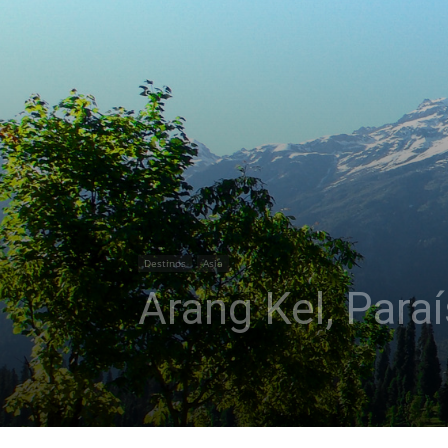
Destinos
Asia
Arang Kel, Paraí