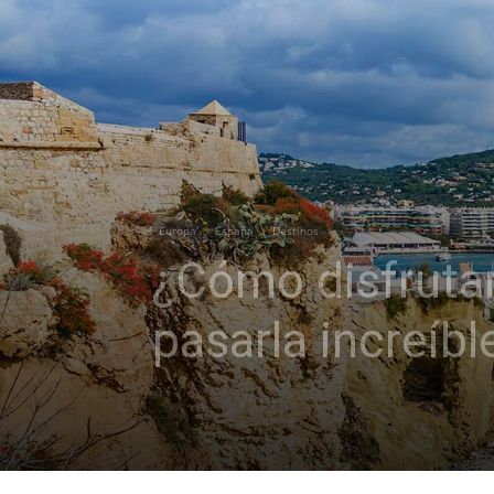
Europa
España
Destinos
¿Cómo disfrutar
pasarla increíbl