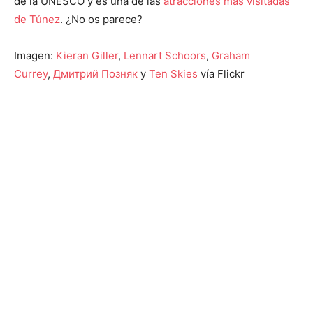
de la UNESCO y es una de las
atracciones más visitadas
de Túnez
. ¿No os parece?
Imagen:
Kieran Giller
,
Lennart Schoors
,
Graham
Currey
,
Дмитрий Позняк
y
Ten Skies
vía Flickr