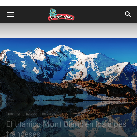
Destinos
Europa
Sin categoría
El titánico Mont Blanc en los alpes
franceses