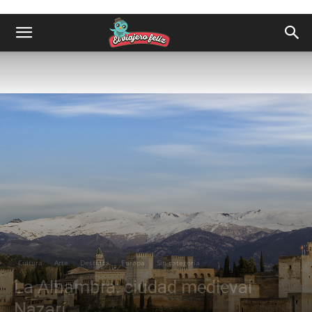
Cultura
Arte
Destinos
Europa
Sin categoría
La Alhambra: ciudad medieval
Nazarí