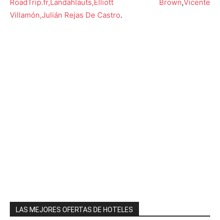
RoadTrip.fr,
Landahlauts,
Elliott Brown
,
Vicente
Villamón,
Julián Rejas De Castro
.
LAS MEJORES OFERTAS DE HOTELES