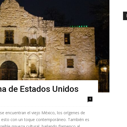
na de Estados Unidos
0
se encuentran el viejo México, los orígenes de
do esto con un toque contemporáneo. También es
eíble riqueza cultural, bailando flamenco al