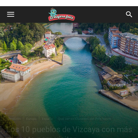
Destinos
Europa
España
Qué ver en Ciudades del País Vasco
Los 10 pueblos de Vizcaya con más