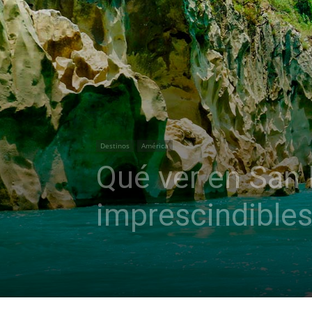
Destinos
América
Qué ver en San 
imprescindible