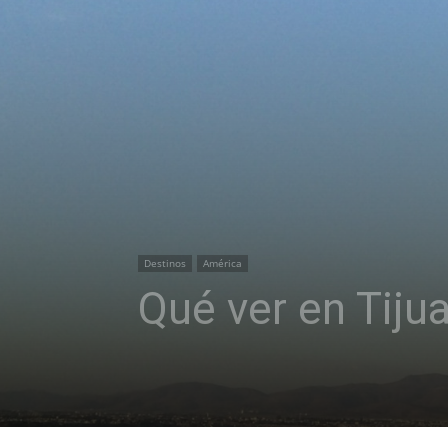
Destinos
América
Qué ver en Tiju