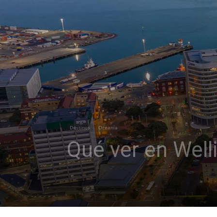
Destinos
Oceanía
Qué ver en Well