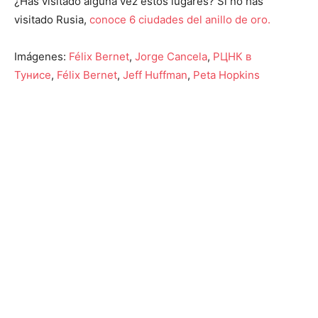
¿Has visitado alguna vez estos lugares? Si no has
visitado Rusia,
conoce 6 ciudades del anillo de oro.
Imágenes:
Félix Bernet
,
Jorge Cancela
,
РЦНК в
Тунисе
,
Félix Bernet
,
Jeff Huffman
,
Peta Hopkins