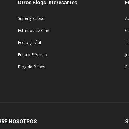
Otros Blogs Interesantes
E
Supergracioso
Av
Estamos de Cine
C
Ecología Útil
T
Futuro Eléctrico
J
Blog de Bebés
Pu
BRE NOSOTROS
S