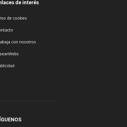
nlaces de interés
iso de cookies
ontacto
rabaja con nosotros
oseanWebs
blicidad
ÍGUENOS