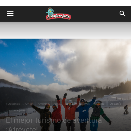
Destinos
África
América
Asia
Consejos Viajeros
Europa
Oceanía
Sin categoría
El mejor turismo de aventura.
¡Atrévete!