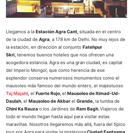
Llegamos a la
Estación Agra Cant,
situada en el centro
de la ciudad de
Agra
, a 178 km de Delhi. No muy lejos de
la estación, en dirección al conjunto
Fatehpur
Skri,
tenemos buenos hoteles que nos ofrecen una
acogedora estancia. Agra es una gran ciudad, ex capital
del Imperio Mongol, que como herencia de ese
esplendor conserva numerosos monumentos como el
mausoleo más famoso del mundo entero, el majestuoso
Taj Majahl
,
el
Fuerte Rojo,
el
Mausoleo de Itimad-Ud-
Daulah
, el
Mausoleo de Akbar
el
Grande,
la tumba de
Chini Ka Rauza
o los Jardines de
Ram Bagh.
Viajeros de
todo el mundo llegan hasta aquí para visitar estas
maravillas. Nosotros llegaremos más allá, fuera del típico
tour por Agra para visitar la misteriosa
Ciudad Fantasma