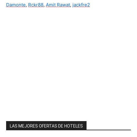
Damonte
,
Rckr88
,
Amit Rawat
,
jackfre2
LAS MEJORES OFERTAS DE HOTELES