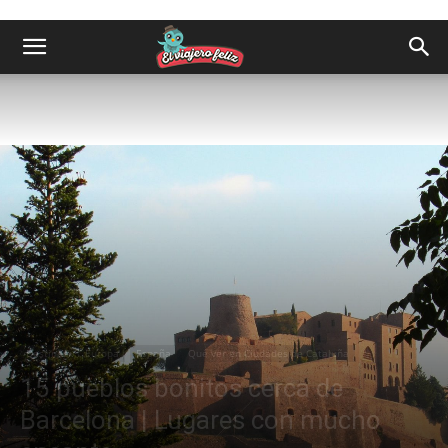
Destinos
Europa
España
Qué ver en Ciudades de Cataluña
15 pueblos bonitos cerca de
Barcelona | Lugares con mucho