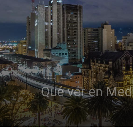
Destinos
América
Qué ver en Mede