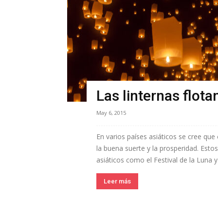
Las linternas flota
May 6, 2015
En varios países asiáticos se cree que
la buena suerte y la prosperidad. Estos
asiáticos como el Festival de la Luna y e
Leer más