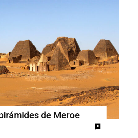
pirámides de Meroe
0