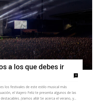
os a los que debes ir
0
s los festivales de este estilo musical más
ción, el Viajero Feliz te presenta algunos de las
estacables. ¡Vamos allá! Se acerca el verano, y...