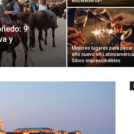
entretenerse?
ñedo: 9
va y
Mejores lugares para pasar
año nuevo en Latinoamérica
Sitios imprescindibles