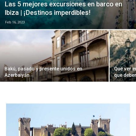
Las 5 mejores excursiones en barco en
Ibiza | ¡Destinos imperdibles!
Feb 16, 2023
Bakú, pasado y presente unidos en
Qué ver e
Azerbaiyán
que deber