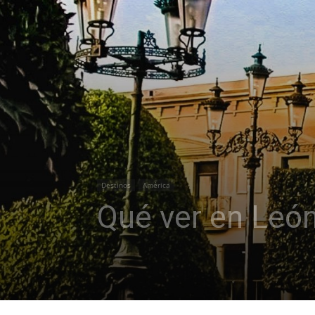
Destinos
América
Qué ver en León