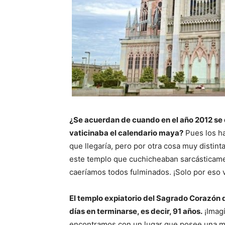
¿Se acuerdan de cuando en el año 2012 se d
vaticinaba el calendario maya?
Pues los h
que llegaría, pero por otra cosa muy distin
este templo que cuchicheaban sarcásticame
caeríamos todos fulminados. ¡Solo por eso v
El templo expiatorio del Sagrado Corazón 
días en terminarse, es decir, 91 años.
¡Imagí
encontramos con un lugar que posee una m