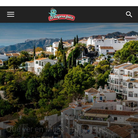
Destinos
Europa
España
Qué ver en Ciudades de Andalucía
Qué ver en Mijas | 10 lugares