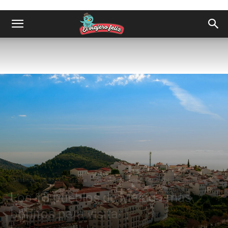
Destinos
Europa
España
Qué ver en Ciudades de Andalucía
Los 15 pueblos de Málaga más
bonitos para visitar |