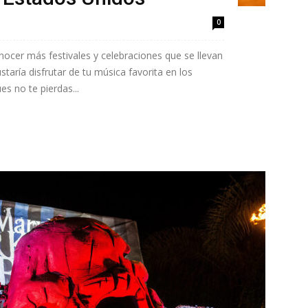
0
nocer más festivales y celebraciones que se llevan
taría disfrutar de tu música favorita en los
s no te pierdas...