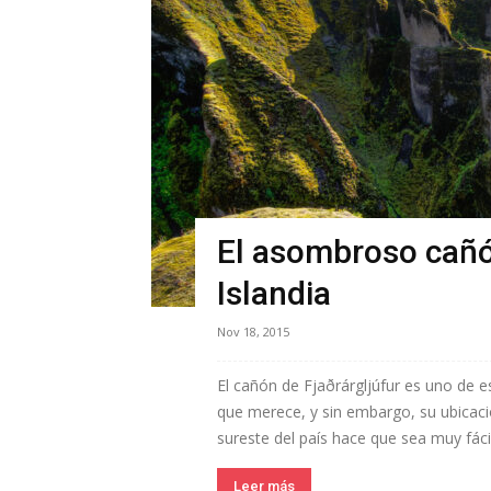
El asombroso cañón
Islandia
Nov 18, 2015
El cañón de Fjaðrárgljúfur es uno de e
que merece, y sin embargo, su ubicació
sureste del país hace que sea muy fácil.
Leer más