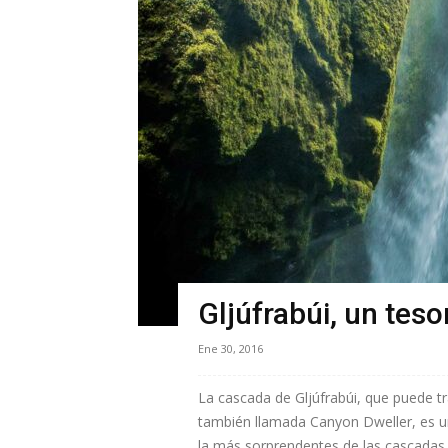
Gljúfrabúi, un tes
Ene 30, 2016
La cascada de Gljúfrabúi, que puede t
también llamada Canyon Dweller, es u
la más sorprendentes de las cascadas 