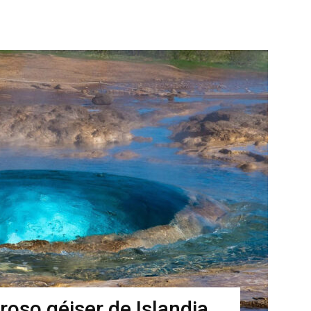
roso géiser de Islandia