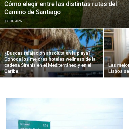
Cómo elegir entre las distintas rutas del
Camino de Santiago
Jul 20, 2026
¿Buscas relajación absoluta en la playa?
Conoce los mejores hoteles wellness de la
cadena Sirenis en el Mediterráneo y en el
Las mejor
Caribe
Lisboa se