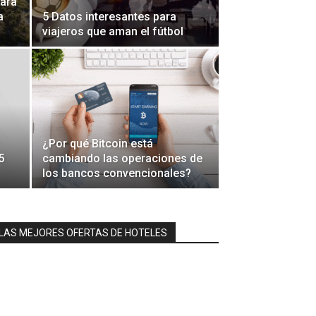
para
a
5 Datos interesantes para
viajeros que aman el fútbol
¿Por qué Bitcoin está
5
cambiando las operaciones de
los bancos convencionales?
LAS MEJORES OFERTAS DE HOTELES