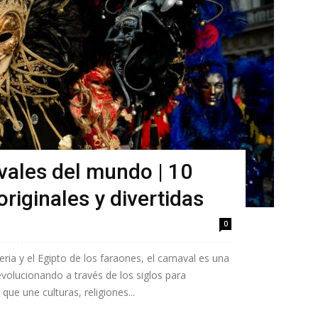
vales del mundo | 10
originales y divertidas
0
ia y el Egipto de los faraones, el carnaval es una
volucionando a través de los siglos para
que une culturas, religiones...