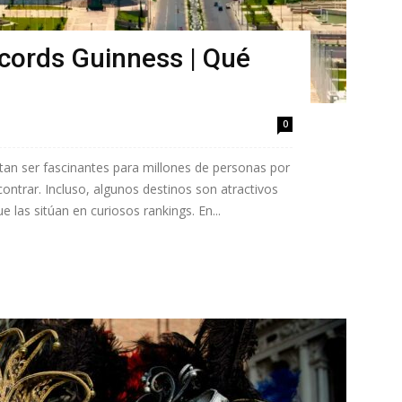
cords Guinness | Qué
0
ltan ser fascinantes para millones de personas por
ontrar. Incluso, algunos destinos son atractivos
 las sitúan en curiosos rankings. En...