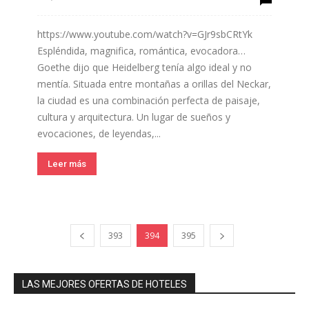
https://www.youtube.com/watch?v=GJr9sbCRtYk
Espléndida, magnifica, romántica, evocadora…
Goethe dijo que Heidelberg tenía algo ideal y no
mentía. Situada entre montañas a orillas del Neckar,
la ciudad es una combinación perfecta de paisaje,
cultura y arquitectura. Un lugar de sueños y
evocaciones, de leyendas,...
Leer más
393
394
395
LAS MEJORES OFERTAS DE HOTELES