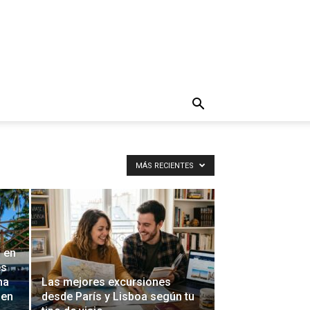
MÁS RECIENTES
 en
es
na
Las mejores excursiones
 en
desde París y Lisboa según tu