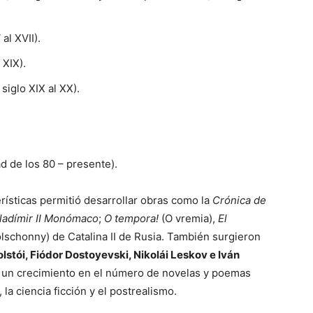
al XVII).
 XIX).
 siglo XIX al XX).
ad de los 80 – presente).
rísticas permitió desarrollar obras como la
Crónica de
ladímir II Monómaco
;
O tempora!
(O vremia),
El
lschonny) de Catalina II de Rusia. También surgieron
lstói, Fiódor Dostoyevski, Nikolái Leskov e Iván
to un crecimiento en el número de novelas y poemas
, la ciencia ficción y el postrealismo.