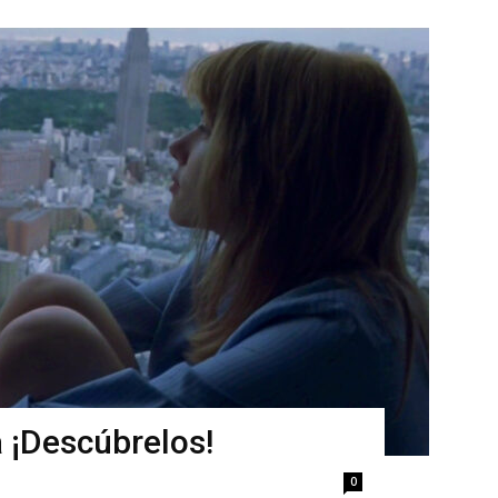
a ¡Descúbrelos!
0