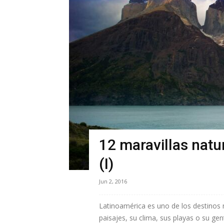
12 maravillas natu
(I)
Jun 2, 2016
Latinoamérica es uno de los destinos
paisajes, su clima, sus playas o su ge