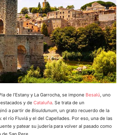
la de l’Estany y La Garrocha, se impone
Besalú
, uno
destacados y de
Cataluña
. Se trata de un
inó a partir de
Bisuldunum
, un grato recuerdo de la
 el río Fluviá y el del Capellades. Por eso, una de las
uente y patear su judería para volver al pasado como
o de San Pere.